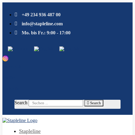
Skip
to
+49 234 936 487 00
content
info@stapleline.com
Mo. bis Fr.: 9:00 - 17:00
Facebook
Twitter
Linkedin
Search
Search
Stapleline