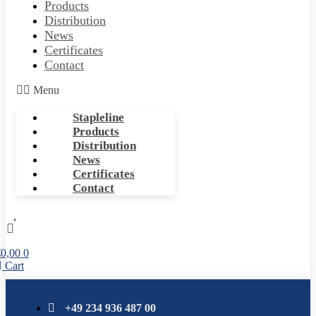
Products
Distribution
News
Certificates
Contact
Menu
Stapleline
Products
Distribution
News
Certificates
Contact
€
0,00
0
Cart
+49 234 936 487 00